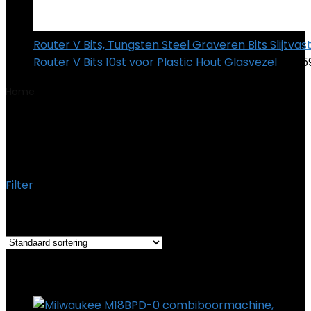
Router V Bits, Tungsten Steel Graveren Bits Slijtva
Router V Bits 10st voor Plastic Hout Glasvezel
€
12.5
Home
Product Productafmetingen
‎8.03 x 2.8 x 7.32 cm;
1.1 kg
‎8.03 x 2.8 x 7.32 cm; 1.1 kg
Filter
Het enkele resultaat weergeven
Added to wishlist
Removed from wishlist
0
Add to compare