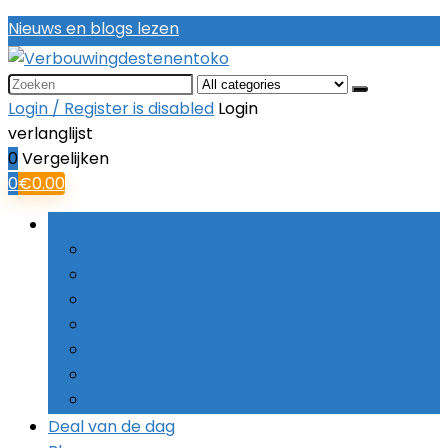
Nieuws en blogs lezen
Search
for:
Login / Register is disabled
Login
verlanglijst
0
Vergelijken
0
€
0.00
Bladeren door rubrieken
Boorsets
Combinatieboren
Haakse boormachines
Hamerboren
Kernboren
Schroefboormachines
Slagboormachines
Deal van de dag