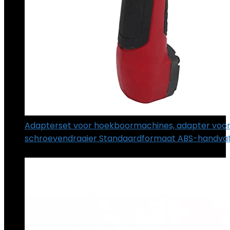
Adapterset voor hoekboormachines, adapter voor 
schroevendraaier Standaardformaat ABS-handva
€
23.29