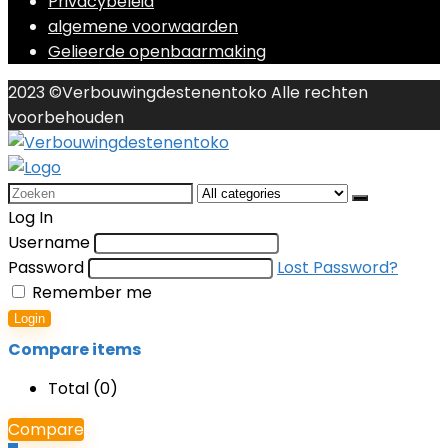
Privacybeleid
algemene voorwaarden
Gelieerde openbaarmaking
2023 ©Verbouwingdestenentoko Alle rechten
voorbehouden
Search
for:
Log In
Username
Password
Lost Password?
Remember me
Login
Compare items
Total (
0
)
Compare