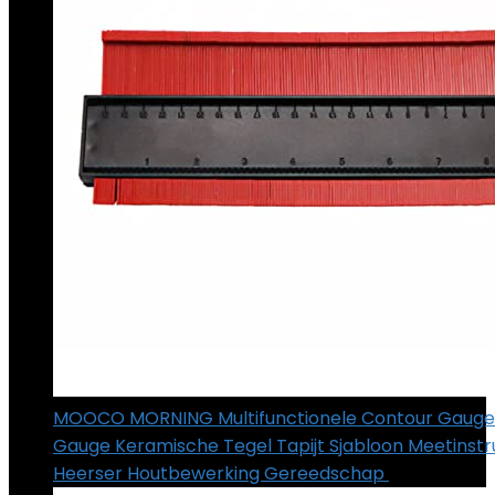
MOOCO MORNING Multifunctionele Contour Gauge
Gauge Keramische Tegel Tapijt Sjabloon Meetinst
Heerser Houtbewerking Gereedschap
€
24.07