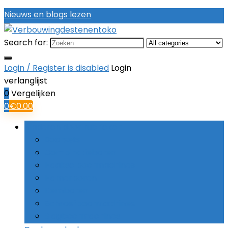
Nieuws en blogs lezen
Search for:
Login / Register is disabled
Login
verlanglijst
0
Vergelijken
0
€
0.00
Bladeren door rubrieken
Boorsets
Combinatieboren
Haakse boormachines
Hamerboren
Kernboren
Schroefboormachines
Slagboormachines