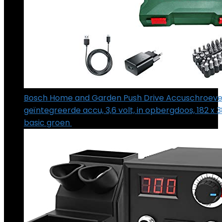
Bosch Home and Garden Push Drive Accuschroeve
geïntegreerde accu, 3,6 volt, in opbergdoos, 182 x 
basic groen
€
55.99