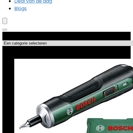
Deal van de dag
Blogs
Productcategorieën
Topdeals!!