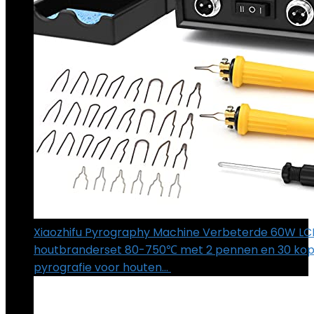
Xiaozhifu Pyrography Machine Verbeterde 60W L
houtbranderset 80-750℃ met 2 pennen en 30 ko
pyrografie voor houten…
€
59.99