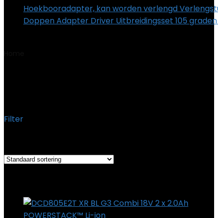
Hoekbooradapter, kan worden verlengd Verlengs
Doppen Adapter Driver Uitbreidingsset 105 grade
€
19.79
Home
Product Productafmetingen
‎44 x 35 x 12 cm; 4.12
kg
‎44 x 35 x 12 cm; 4.12 kg
Filter
Het enkele resultaat weergeven
Added to wishlist
Removed from wishlist
0
Add to compare