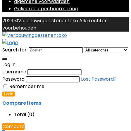
algemene voorwaarden
Gelieerde openbaarmaking
2023 ©Verbouwingdestenentoko Alle rechten
voorbehouden
Search for:
Log In
Username
Password
Lost Password?
Remember me
Login
Compare items
Total (
0
)
Compare