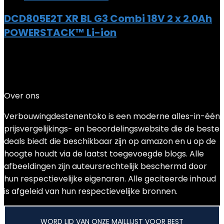
DCD805E2T XR BL G3 Combi 18V 2 x 2.0Ah
POWERSTACK™ Li-ion
Added to wishlist
Removed from wishlist
0
Add to compare
€
369.99
Over ons
Verbouwingdestenentoko is een moderne alles-in-één
prijsvergelijkings- en beoordelingswebsite die de beste
deals biedt die beschikbaar zijn op amazon en u op de
hoogte houdt via de laatst toegevoegde blogs. Alle
afbeeldingen zijn auteursrechtelijk beschermd door
hun respectievelijke eigenaren. Alle geciteerde inhoud
is afgeleid van hun respectievelijke bronnen.
WORD LID VAN ONZE MAILLIJST VOOR BEST