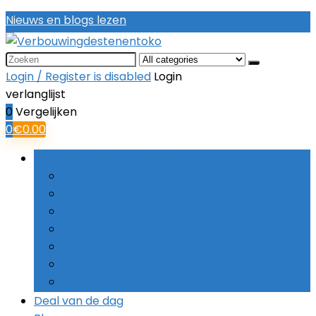
Nieuws en blogs lezen
Search
for:
Login / Register is disabled
Login
verlanglijst
0
Vergelijken
0
€
0.00
Bladeren door rubrieken
Boorsets
Combinatieboren
Haakse boormachines
Hamerboren
Kernboren
Schroefboormachines
Slagboormachines
Deal van de dag