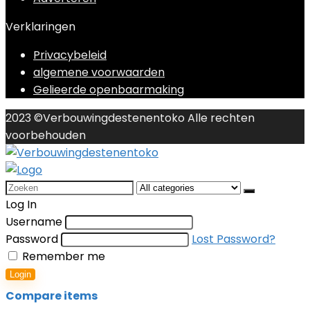
Verklaringen
Privacybeleid
algemene voorwaarden
Gelieerde openbaarmaking
2023 ©Verbouwingdestenentoko Alle rechten
voorbehouden
Search
for:
Log In
Username
Password
Lost Password?
Remember me
Login
Compare items