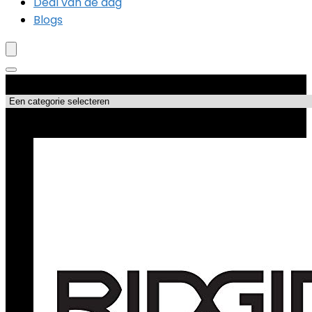
Deal van de dag
Blogs
Productcategorieën
Topdeals!!