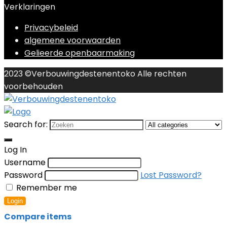
Verklaringen
Privacybeleid
algemene voorwaarden
Gelieerde openbaarmaking
2023 ©Verbouwingdestenentoko Alle rechten
voorbehouden
Search for:
Log In
Username
Password
Lost Password?
Remember me
Login
Compare items