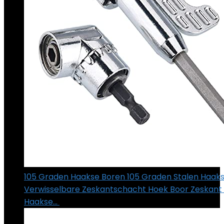
105 Graden Haakse Boren 105 Graden Stalen Haaks
Verwisselbare Zeskantschacht Hoek Boor Zeskant
Haakse…
€
13.99