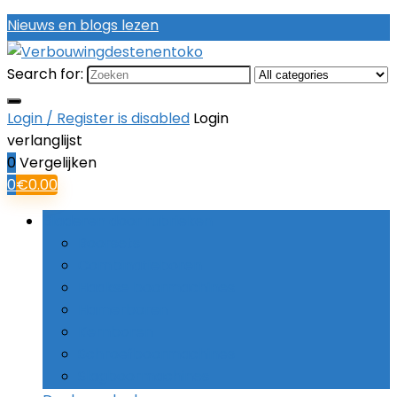
Nieuws en blogs lezen
Search for:
Login / Register is disabled
Login
verlanglijst
0
Vergelijken
0
€
0.00
Bladeren door rubrieken
Boorsets
Combinatieboren
Haakse boormachines
Hamerboren
Kernboren
Schroefboormachines
Slagboormachines