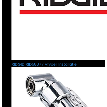
RIDGID RID58077 Afvoer Installatie
€
760.14