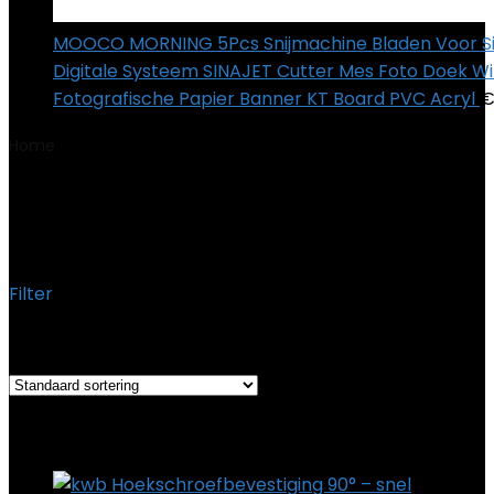
MOOCO MORNING 5Pcs Snijmachine Bladen Voor Si
Digitale Systeem SINAJET Cutter Mes Foto Doek W
Fotografische Papier Banner KT Board PVC Acryl
Home
Product Productafmetingen
‎3.5 x 8 x 18.5 cm; 170
gram
‎3.5 x 8 x 18.5 cm; 170 gram
Filter
Het enkele resultaat weergeven
Added to wishlist
Removed from wishlist
0
Add to compare