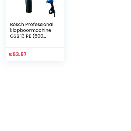
Bosch Professional
klopboormachine
GSB 13 RE (600
watt, incl.
diepteaanslag 210
mm,
€
63.57
snelspanboorhoud
er 13 mm, in doos)