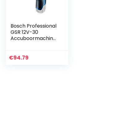
Bosch Professional
GSR 12V-30
Accuboormachine,
12V-systeem,
maximaal
draaimoment 30
€
94.79
Nm, zonder
batterijen en
oplader, in doos