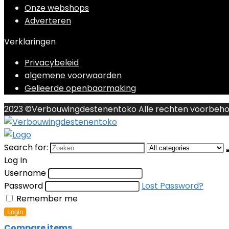
Onze webshops
Adverteren
Verklaringen
Privacybeleid
algemene voorwaarden
Gelieerde openbaarmaking
2023 ©Verbouwingdestenentoko Alle rechten voorbeh
Search for:
Log In
Username
Password
Lost Password?
Remember me
Login
Compare items