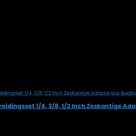
‎20 x 15 x 6 cm; 1 kg
g
shlist
0
reidingsset 1/4, 3/8, 1/2 Inch Zeskantige 
shlist
0