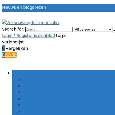
Nieuws en blogs lezen
Search for:
Login / Register is disabled
Login
verlanglijst
0
Vergelijken
0
€
0.00
Bladeren door rubrieken
Boorsets
Combinatieboren
Haakse boormachines
Hamerboren
Kernboren
Schroefboormachines