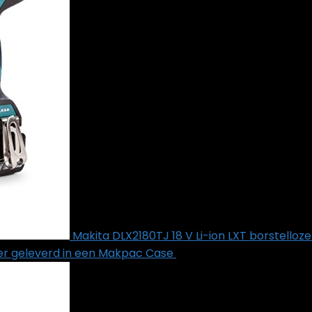
Makita DLX2180TJ 18 V Li-ion LXT borstello
der geleverd in een Makpac Case
€
479.99