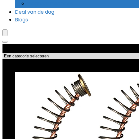
Slagboormachines
Deal van de dag
Blogs
Productcategorieën
Topdeals!!