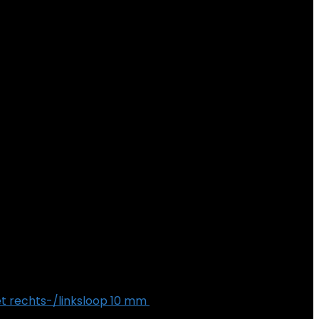
t rechts-/linksloop 10 mm
€
54.05