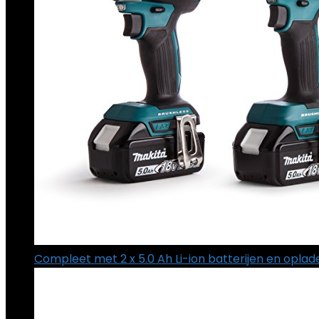
Compleet met 2 x 5.0 Ah Li-ion batterijen en opla