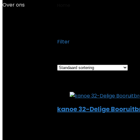
Over ons
Home
Product Productafmetingen
‎20 x 15 x 6 cm; 1 k
Filter
Het enkele resultaat weergeven
Added to wishlist
Removed from wi
Add to compare
kanoe 32-Delige Booruitb
Added to wishlist
Removed from wi
Add to compare