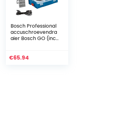
Bosch Professional
accuschroevendra
aier Bosch GO (incl.
25-delige bitset,
USB-laadkabel, L-
BOXX Mini) –
€
65.94
Amazon Exclusive
Set