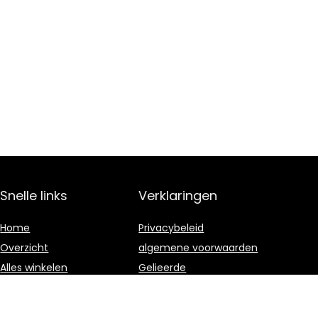
Snelle links
Verklaringen
Home
Privacybeleid
Overzicht
algemene voorwaarden
Alles winkelen
Gelieerde
openbaarmaking
Blogs
Onze webshops