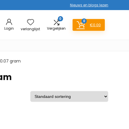
Nieuws en blogs lezen
0
0
€
0.00
Login
Vergelijken
verlanglijst
 830.07 gram
gram