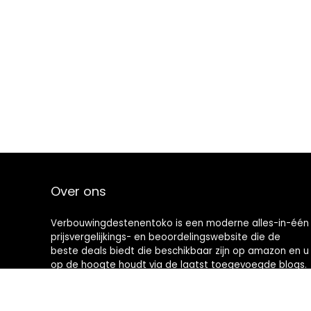
Over ons
Verbouwingdestenentoko is een moderne alles-in-één
prijsvergelijkings- en beoordelingswebsite die de
beste deals biedt die beschikbaar zijn op amazon en u
op de hoogte houdt via de laatst toegevoegde blogs.
Alle afbeeldingen zijn auteursrechtelijk beschermd
door hun respectievelijke eigenaren. Alle geciteerde
inhoud is afgeleid van hun respectievelijke bronnen.