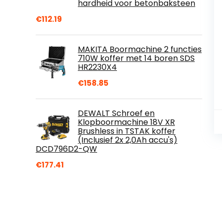
hardheid voor betonbaksteen
€
112.19
MAKITA Boormachine 2 functies
710W koffer met 14 boren SDS
HR2230X4
€
158.85
DEWALT Schroef en
Klopboormachine 18V XR
Brushless in TSTAK koffer
(Inclusief 2x 2,0Ah accu's)
DCD796D2-QW
€
177.41