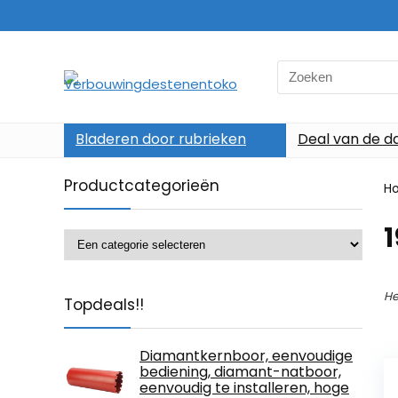
Search
for:
Bladeren door rubrieken
Deal van de d
Productcategorieën
H
‎
He
Topdeals!!
Diamantkernboor, eenvoudige
bediening, diamant-natboor,
eenvoudig te installeren, hoge