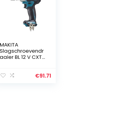
MAKITA
Slagschroevendr
aaier BL 12 V CXT
165NM 1/2 inch
€
91.71