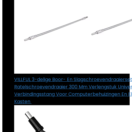
VILLFUL 3-delige Boor- En Slagschroevendraaierse
Ratelschroevendraaier 300 Mm Verlengstuk Univer
Verbindingsstang Voor Computerbehuizingen En El
Kasten
€
15.19