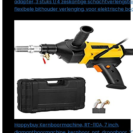
adapter, 3 stuks 1/4 zeskantige schachtverlengstan
flexibele bithouder verlenging, voor elektrische b
€
17.99
Happybuy Kernboormachine, RT-110A, 7 inch,
diamantboormachine, kernboor, nat, droogboor, 22