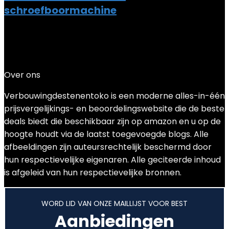
schroefboormachine
Added to wishlist
Removed from wishlist
0
Add to compare
€
252.73
Over ons
Verbouwingdestenentoko is een moderne alles-in-één
prijsvergelijkings- en beoordelingswebsite die de beste
deals biedt die beschikbaar zijn op amazon en u op de
hoogte houdt via de laatst toegevoegde blogs. Alle
afbeeldingen zijn auteursrechtelijk beschermd door
hun respectievelijke eigenaren. Alle geciteerde inhoud
is afgeleid van hun respectievelijke bronnen.
WORD LID VAN ONZE MAILLIJST VOOR BEST
Aanbiedingen