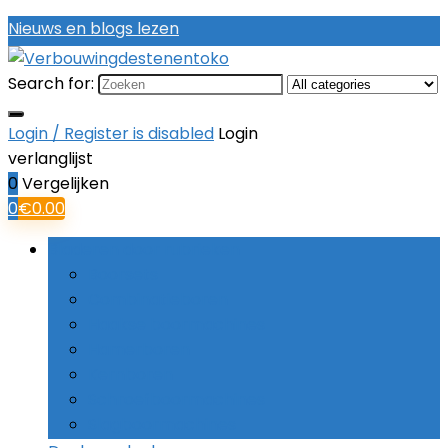
Nieuws en blogs lezen
Search for:
Login / Register is disabled
Login
verlanglijst
0
Vergelijken
0
€
0.00
Bladeren door rubrieken
Boorsets
Combinatieboren
Haakse boormachines
Hamerboren
Kernboren
Schroefboormachines
Slagboormachines