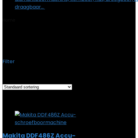
draagbaar…
€
95.02
Home
Product Productafmetingen
‎17.8 x 8.1 x 26.5 cm;
1.9 kg
‎17.8 x 8.1 x 26.5 cm; 1.9 kg
Filter
Het enkele resultaat weergeven
Added to wishlist
Removed from wishlist
0
Add to compare
Makita DDF486Z Accu-