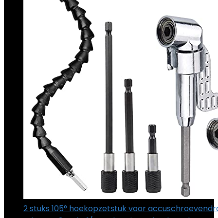
2 stuks 105° hoekopzetstuk voor accuschroevendr