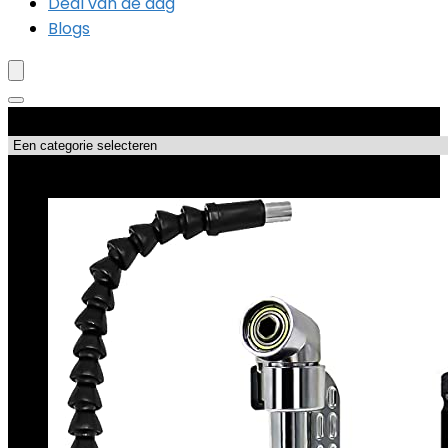
Deal van de dag
Blogs
Productcategorieën
Topdeals!!