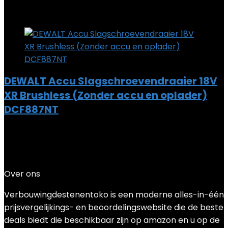
Added to wishlist
Removed from wishlist
0
Add to compare
DEWALT Accu Slagschroevendraaier 18V
XR Brushless (Zonder accu en oplader)
DCF887NT
Added to wishlist
Removed from wishlist
0
Add to compare
€
103.59
Over ons
Verbouwingdestenentoko is een moderne alles-in-één
prijsvergelijkings- en beoordelingswebsite die de beste
deals biedt die beschikbaar zijn op amazon en u op de