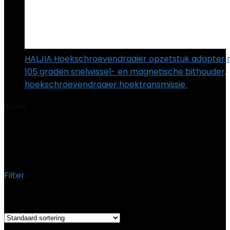
HALJIA Hoekschroevendraaier opzetstuk adapter m
105 graden snelwissel- en magnetische bithouder,
hoekschroevendraaier hoektransmissie
€
8.99
Home
Product Productafmetingen
‎17.13 x 13.78 x 4.72
cm; 2.3 kg
‎17.13 x 13.78 x 4.72 cm; 2.3 kg
Filter
Het enkele resultaat weergeven