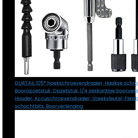
DURTAIL 105° hoekschroevendraaier, Haakse schro
Booropzetstuk, Opzetstuk, 1/4 zeskantige boorverl
Houder, Accuschroevendraaier, Steeksleutel, Flexi
schachtbits, Boorverlenging
€
17.99