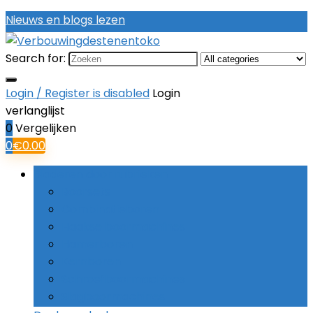
Nieuws en blogs lezen
Search for:
Login / Register is disabled
Login
verlanglijst
0
Vergelijken
0
€
0.00
Bladeren door rubrieken
Boorsets
Combinatieboren
Haakse boormachines
Hamerboren
Kernboren
Schroefboormachines
Slagboormachines