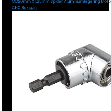
OD20mm X L25mm Spider Aluminiumlegering Moto
CNC Bekspin
€
7.08