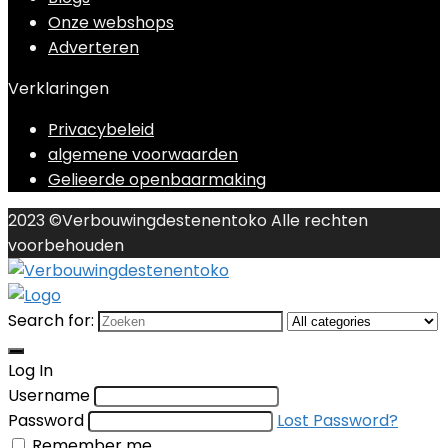
Onze webshops
Adverteren
Verklaringen
Privacybeleid
algemene voorwaarden
Gelieerde openbaarmaking
2023 ©Verbouwingdestenentoko Alle rechten
voorbehouden
Search for:
Log In
Username
Password
Lost Password?
Remember me