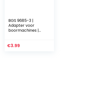
BGS 9685-3 |
Adapter voor
boormachines |
aandrijving
buitenzeskant 6,3
mm (1/4″) /
€
3.99
uitgaande
buitenvierkant 12,5
mm (1/2″)