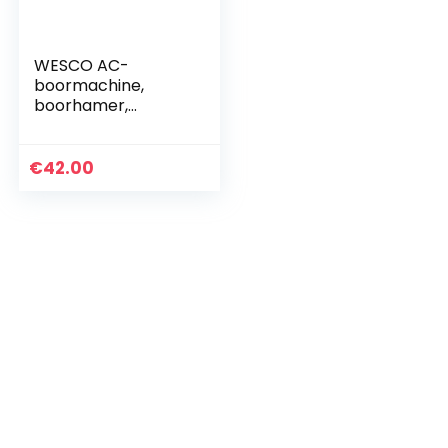
WESCO AC-
boormachine,
boorhamer,
klopboormachine,
slagboormachine,
betonboormachine
€
42.00
,
boorschroevendra
aier, 750 W,
hamer…