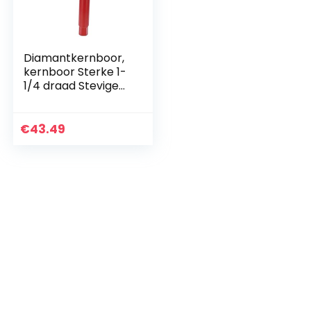
Diamantkernboor,
kernboor Sterke 1-
1/4 draad Stevige
concentrische as
Spaanafvoergat
Slijtvastheid voor
€
43.49
rode baksteen…