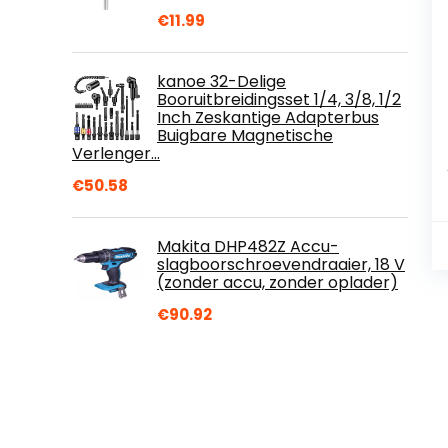
€
11.99
kanoe 32-Delige
Booruitbreidingsset 1/4, 3/8, 1/2
Inch Zeskantige Adapterbus
Buigbare Magnetische
Verlenger…
€
50.58
Makita DHP482Z Accu-
slagboorschroevendraaier, 18 V
(zonder accu, zonder oplader)
€
90.92