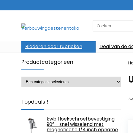
Search
for:
Bladeren door rubrieken
Deal van de d
Productcategorieën
H
He
Topdeals!!
kwb Hoekschroefbevestiging
90° - snel wisselend met
magnetische 1/4 inch opname