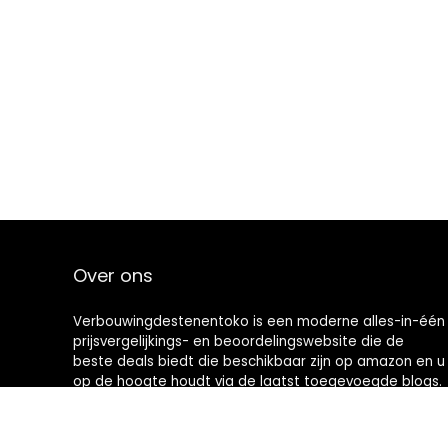
Over ons
Verbouwingdestenentoko is een moderne alles-in-één
prijsvergelijkings- en beoordelingswebsite die de
beste deals biedt die beschikbaar zijn op amazon en u
op de hoogte houdt via de laatst toegevoegde blogs.
Alle afbeeldingen zijn auteursrechtelijk beschermd
door hun respectievelijke eigenaren. Alle geciteerde
inhoud is afgeleid van hun respectievelijke bronnen.