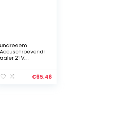
undreeem
Accuschroevendr
aaier 21 V,
accuboormachin
e met twee 21 V
batterijen, accu-
€
65.46
boren met 3
functies, accu…