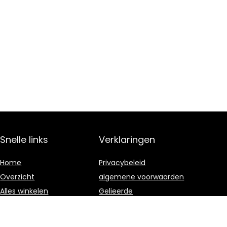
Snelle links
Verklaringen
Home
Privacybeleid
Overzicht
algemene voorwaarden
Alles winkelen
Gelieerde
openbaarmaking
Blogs
Onze webshops