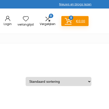
Nieuws en blogs lezen
0
0
€
0.00
Login
Vergelijken
verlanglijst