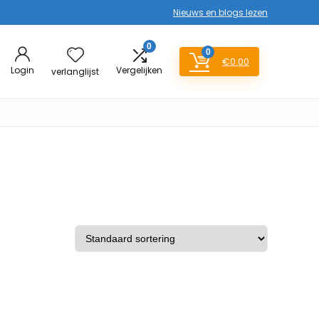
Nieuws en blogs lezen
0
0
€
0.00
Login
Vergelijken
verlanglijst