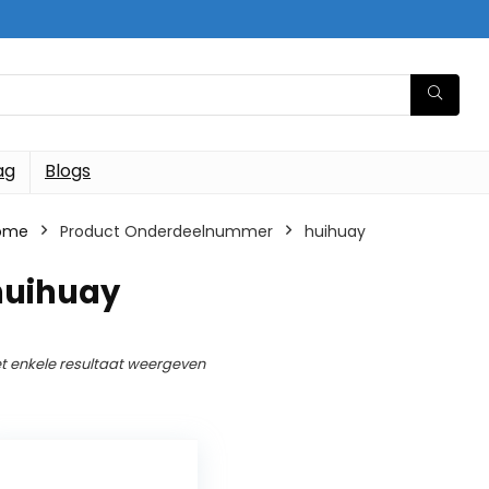
ag
Blogs
ome
Product Onderdeelnummer
‎huihuay
huihuay
t enkele resultaat weergeven