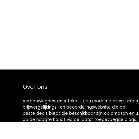
Over ons
Verbouwingdestenentoko is een moderne alles-in-één
prijsvergelijkings- en beoordelingswebsite die de
beste deals biedt die beschikbaar zijn op amazon en u
op de hoogte houdt via de laatst toegevoegde blogs.
Alle afbeeldingen zijn auteursrechtelijk beschermd
door hun respectievelijke eigenaren. Alle geciteerde
inhoud is afgeleid van hun respectievelijke bronnen.