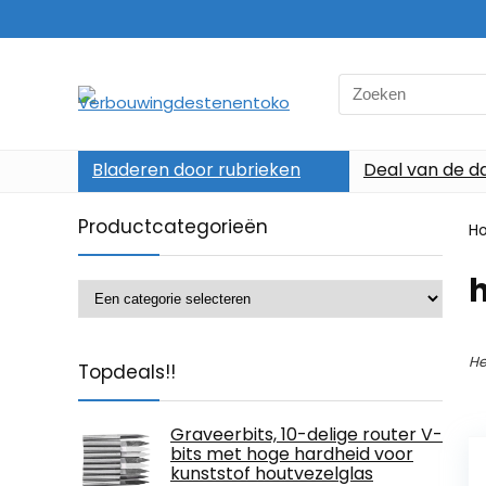
Search
for:
Bladeren door rubrieken
Deal van de d
Productcategorieën
H
‎
He
Topdeals!!
Graveerbits, 10-delige router V-
bits met hoge hardheid voor
kunststof houtvezelglas