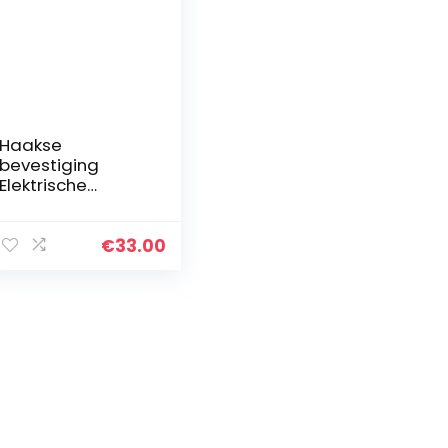
Haakse
bevestiging
Elektrische
schroevendraaier
Reparatie 90
graden
€
33.00
hoekapparaat
Krachtige
universele
boorkop met
drie…