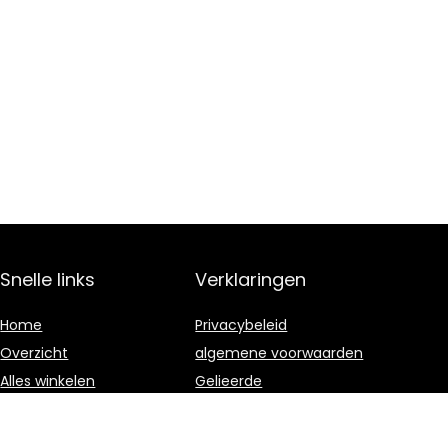
Snelle links
Verklaringen
Home
Privacybeleid
Overzicht
algemene voorwaarden
Alles winkelen
Gelieerde
openbaarmaking
Blogs
Onze webshops