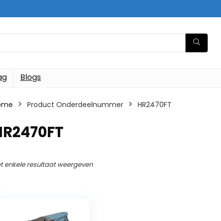
ag
Blogs
ome
Product Onderdeelnummer
‎HR2470FT
‎HR2470FT
t enkele resultaat weergeven