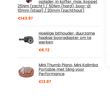
oplader, in koffer, max. koppel:
25Nm (zacht) / 50Nm (hard), boor-Ø:
10mm (staal) / 20mm (zachthout)
€
143.97
Hoekige bithouder, duurzame
haakse booradapter om te
werken
€
6.72
Mini Thumb Piano, Mini Kalimba
Portable met Sling voor
Performance
€
13.97