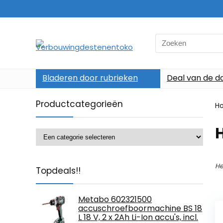
Search
for:
Bladeren door rubrieken
Deal van de d
Productcategorieën
H
He
Topdeals!!
Metabo 602321500
accuschroefboormachine BS 18
L 18 V, 2 x 2Ah Li-Ion accu's, incl.