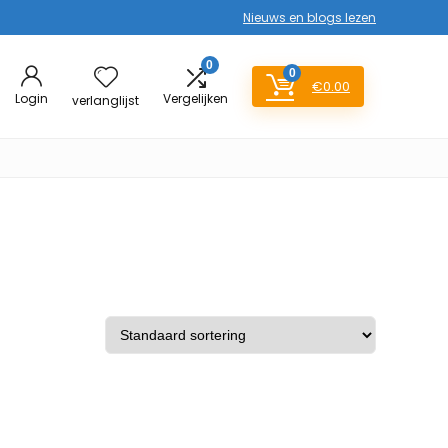
Nieuws en blogs lezen
0
0
€
0.00
Login
Vergelijken
verlanglijst