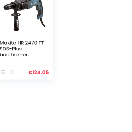
Makita HR 2470 FT
SDS-Plus
boorhamer,
blauw, zilver
€
124.06