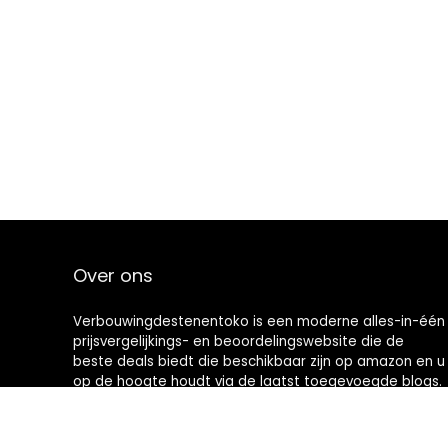
Over ons
Verbouwingdestenentoko is een moderne alles-in-één
prijsvergelijkings- en beoordelingswebsite die de
beste deals biedt die beschikbaar zijn op amazon en u
op de hoogte houdt via de laatst toegevoegde blogs.
Alle afbeeldingen zijn auteursrechtelijk beschermd
door hun respectievelijke eigenaren. Alle geciteerde
inhoud is afgeleid van hun respectievelijke bronnen.