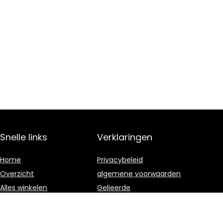
Snelle links
Verklaringen
Home
Privacybeleid
Overzicht
algemene voorwaarden
Alles winkelen
Gelieerde
openbaarmaking
Blogs
Onze webshops