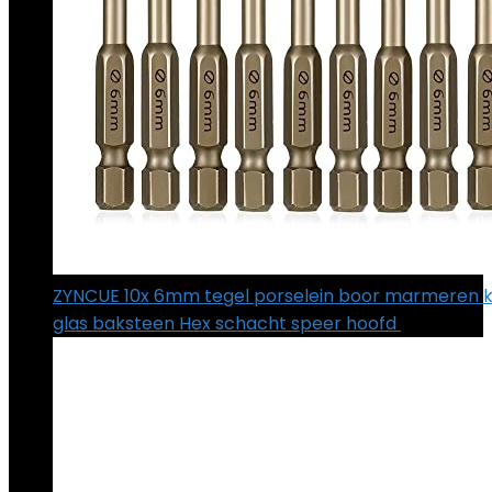
ZYNCUE 10x 6mm tegel porselein boor marmeren 
glas baksteen Hex schacht speer hoofd
€
18.85