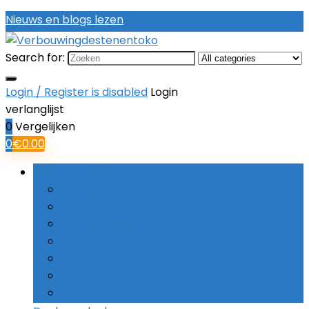
Nieuws en blogs lezen
Search for:
Login / Register is disabled
Login
verlanglijst
0
Vergelijken
0
€
0.00
Bladeren door rubrieken
Boorsets
Combinatieboren
Haakse boormachines
Hamerboren
Kernboren
Schroefboormachines
Slagboormachines