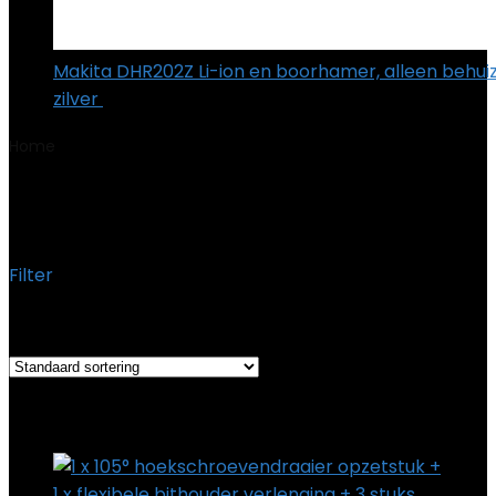
Makita DHR202Z Li-ion en boorhamer, alleen behuiz
zilver
€
154.01
Home
Product Onderdeelnummer
‎DrillBitHolders
‎DrillBitHolders
Filter
Het enkele resultaat weergeven
Added to wishlist
Removed from wishlist
0
Add to compare