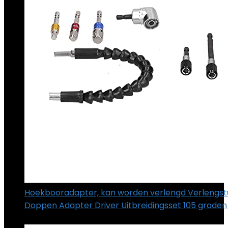
Hoekbooradapter, kan worden verlengd Verlengs
Doppen Adapter Driver Uitbreidingsset 105 grade
€
19.79