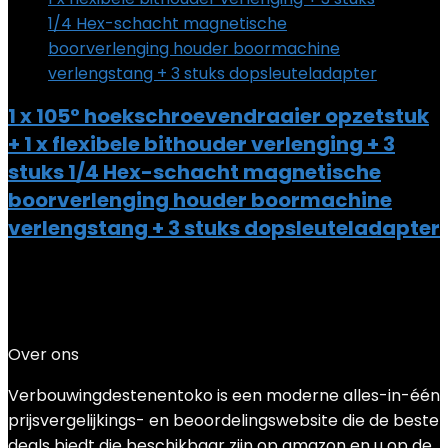
1 x 105° hoekschroevendraaier opzetstuk
+ 1 x flexibele bithouder verlenging + 3
stuks 1/4 Hex-schacht magnetische
boorverlenging houder boormachine
verlengstang + 3 stuks dopsleuteladapter
Added to wishlist
Removed from wishlist
0
Add to compare
€
16.99
Over ons
Verbouwingdestenentoko is een moderne alles-in-één
prijsvergelijkings- en beoordelingswebsite die de beste
deals biedt die beschikbaar zijn op amazon en u op de