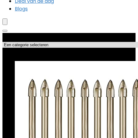
Deal van de dag
Blogs
Productcategorieën
Topdeals!!