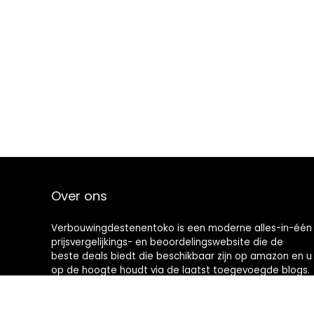
Over ons
Verbouwingdestenentoko is een moderne alles-in-één
prijsvergelijkings- en beoordelingswebsite die de
beste deals biedt die beschikbaar zijn op amazon en u
op de hoogte houdt via de laatst toegevoegde blogs.
Alle afbeeldingen zijn auteursrechtelijk beschermd
door hun respectievelijke eigenaren. Alle geciteerde
inhoud is afgeleid van hun respectievelijke bronnen.