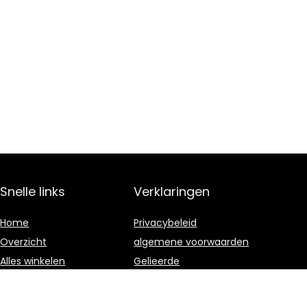
Snelle links
Verklaringen
Home
Privacybeleid
Overzicht
algemene voorwaarden
Alles winkelen
Gelieerde
openbaarmaking
Blogs
Onze webshops