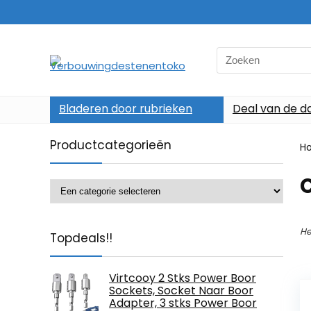
Search
for:
Bladeren door rubrieken
Deal van de d
Productcategorieën
H
He
Topdeals!!
Virtcooy 2 Stks Power Boor
Sockets, Socket Naar Boor
Adapter, 3 stks Power Boor