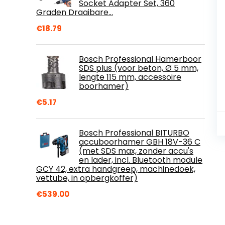
Socket Adapter Set, 360
Graden Draaibare…
€
18.79
Bosch Professional Hamerboor
SDS plus (voor beton, Ø 5 mm,
lengte 115 mm, accessoire
boorhamer)
€
5.17
Bosch Professional BITURBO
accuboorhamer GBH 18V-36 C
(met SDS max, zonder accu's
en lader, incl. Bluetooth module
GCY 42, extra handgreep, machinedoek,
vettube, in opbergkoffer)
€
539.00