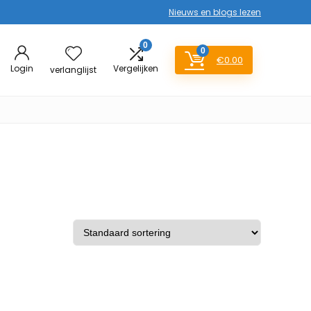
Nieuws en blogs lezen
0
0
€
0.00
Login
Vergelijken
verlanglijst