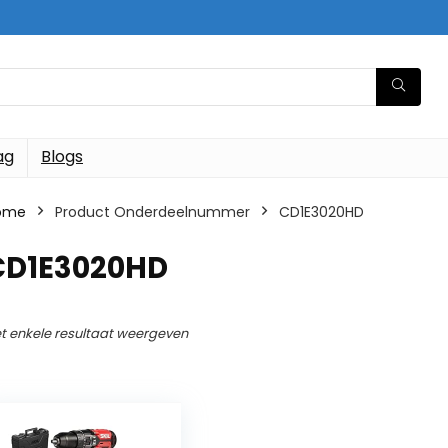
ag
Blogs
ome
Product Onderdeelnummer
‎CD1E3020HD
‎CD1E3020HD
t enkele resultaat weergeven