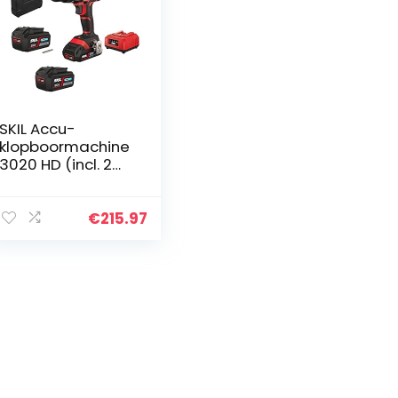
SKIL Accu-
klopboormachine
3020 HD (incl. 2
accu’s 2,0 Ah +
oplader, 20 V,
slagboor met
€
215.97
transportkoffer,
LED-werklamp…