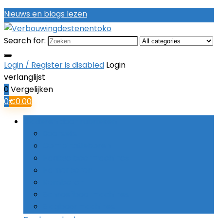
Nieuws en blogs lezen
Search for:
Login / Register is disabled
Login
verlanglijst
0
Vergelijken
0
€
0.00
Bladeren door rubrieken
Boorsets
Combinatieboren
Haakse boormachines
Hamerboren
Kernboren
Schroefboormachines
Slagboormachines