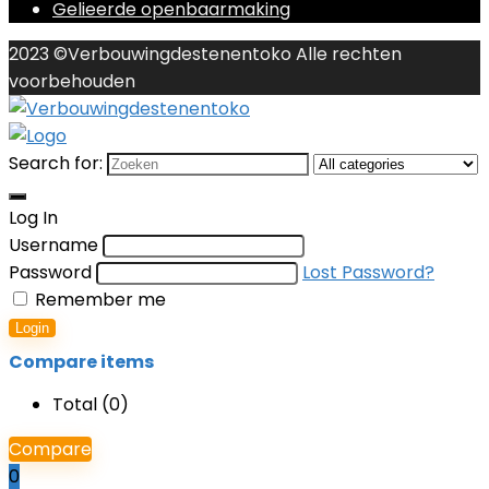
Gelieerde openbaarmaking
2023 ©Verbouwingdestenentoko Alle rechten
voorbehouden
Search for:
Log In
Username
Password
Lost Password?
Remember me
Login
Compare items
Total (
0
)
Compare
0