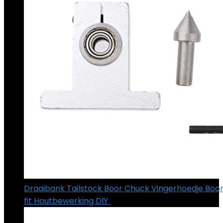
Draaibank Tailstock Boor Chuck Vingerhoedje Boo
fit Houtbewerking DIY
€
12.95