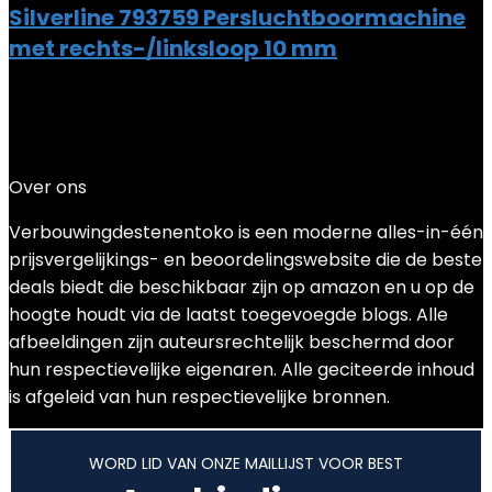
Silverline 793759 Persluchtboormachine
met rechts-/linksloop 10 mm
Added to wishlist
Removed from wishlist
0
Add to compare
€
54.05
Over ons
Verbouwingdestenentoko is een moderne alles-in-één
prijsvergelijkings- en beoordelingswebsite die de beste
deals biedt die beschikbaar zijn op amazon en u op de
hoogte houdt via de laatst toegevoegde blogs. Alle
afbeeldingen zijn auteursrechtelijk beschermd door
hun respectievelijke eigenaren. Alle geciteerde inhoud
is afgeleid van hun respectievelijke bronnen.
WORD LID VAN ONZE MAILLIJST VOOR BEST