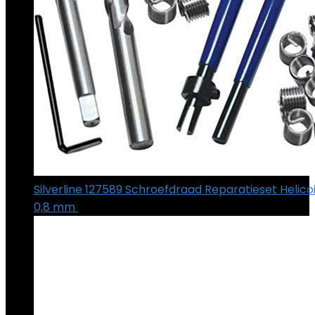
Silverline 127589 Schroefdraad Reparatieset Helico
0,8 mm
€
23.48