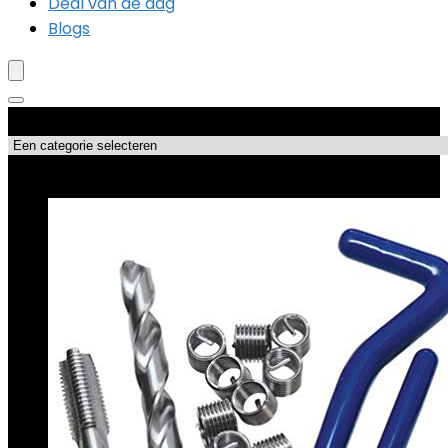
Deal van de dag
Blogs
Productcategorieën
Topdeals!!