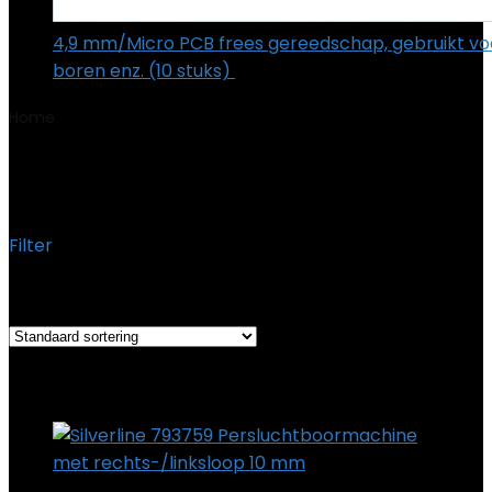
4,9 mm/Micro PCB frees gereedschap, gebruikt voo
boren enz. (10 stuks)
€
27.09
Home
Product Onderdeelnummer
‎793759
‎793759
Filter
Het enkele resultaat weergeven
Added to wishlist
Removed from wishlist
0
Add to compare