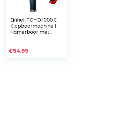
Einhell TC-ID 1000 E
Klopboormachine |
Hamerboor met
hulphandvat,
zachte greep,
snelheidsregeling |
€
54.99
1010W elektrische
boor met
slaghamerboorfun
ctie, rood