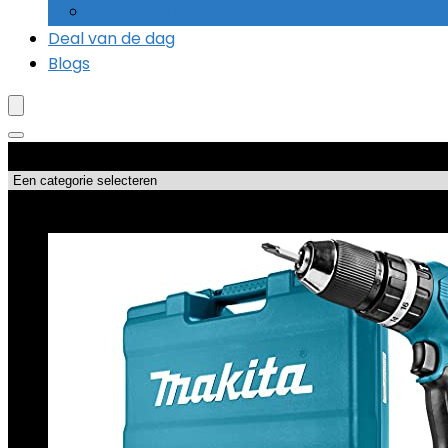
Slagboormachines
Deal van de dag
Blogs
Productcategorieën
Topdeals!!