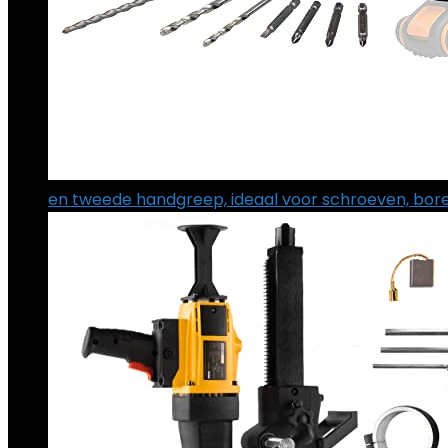
en tweede handgreep, ideaal voor schroeven, bore