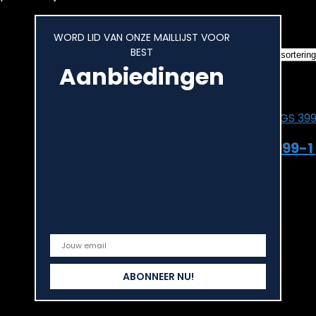
Het enkele re
WORD LID VAN ONZE MAILLIJST VOOR
BEST
Aanbiedingen
Added to wishli
Add to comp
BGS 3999-1 
Added to wishli
Add to comp
€
14.57