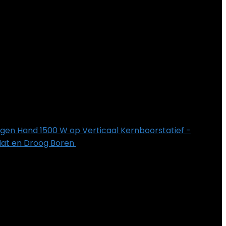
n Hand 1500 W op Verticaal Kernboorstatief -
at en Droog Boren
€
367.99
t Onderdeelnummer
‎3999-1