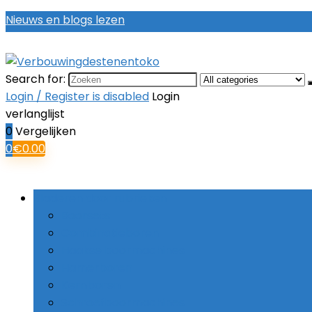
Nieuws en blogs lezen
Search for:
Login / Register is disabled
Login
verlanglijst
0
Vergelijken
0
€
0.00
Bladeren door rubrieken
Boorsets
Combinatieboren
Haakse boormachines
Hamerboren
Kernboren
Schroefboormachines