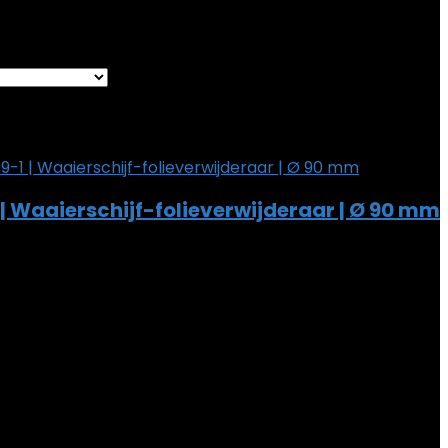
sultaat weergeven
st
Removed from wishlist
0
are
| Waaierschijf-folieverwijderaar | Ø 90 mm
st
Removed from wishlist
0
are