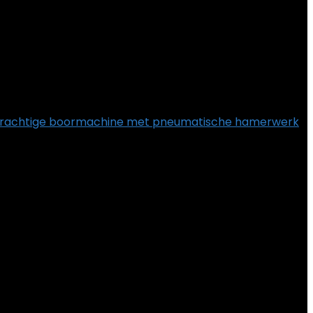
krachtige boormachine met pneumatische hamerwerk
€
84.00