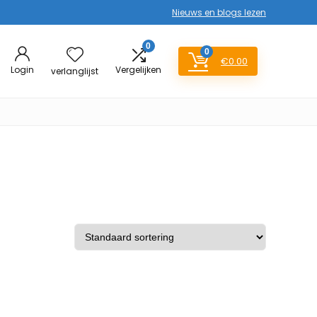
Nieuws en blogs lezen
0
0
€
0.00
Login
Vergelijken
verlanglijst