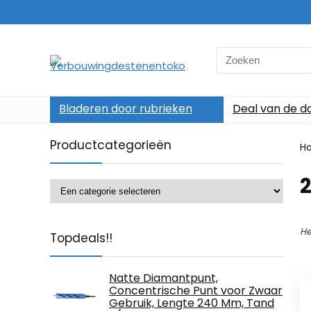
Search
for:
Bladeren door rubrieken
Deal van de d
Productcategorieën
H
‎
He
Topdeals!!
Natte Diamantpunt,
Concentrische Punt voor Zwaar
Gebruik, Lengte 240 Mm, Tand