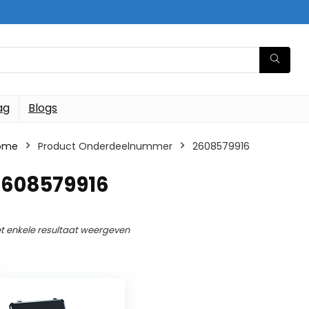
ag
Blogs
ome
Product Onderdeelnummer
‎2608579916
2608579916
t enkele resultaat weergeven