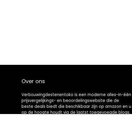
Over ons
Verbouwingdestenentoko is een moderne alles-in-één
prijsvergelijkings- en beoordelingswebsite die de
beste deals biedt die beschikbaar zijn op amazon en u
op de hoogte houdt via de laatst toegevoegde blogs.
Alle afbeeldingen zijn auteursrechtelijk beschermd
door hun respectievelijke eigenaren. Alle geciteerde
inhoud is afgeleid van hun respectievelijke bronnen.