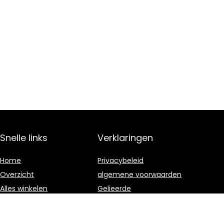
Snelle links
Verklaringen
Home
Privacybeleid
Overzicht
algemene voorwaarden
Alles winkelen
Gelieerde
openbaarmaking
Blogs
Onze webshops