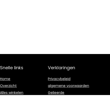
Snelle links
Verklaringen
Home
Privacybeleid
Overzicht
algemene voorwaarden
Alles winkelen
Gelieerde
openbaarmaking
Blogs
Onze webshops