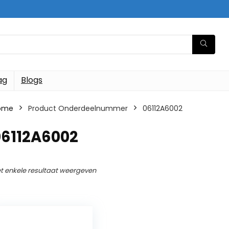
ag
Blogs
ome
Product Onderdeelnummer
‎06112A6002
06112A6002
t enkele resultaat weergeven