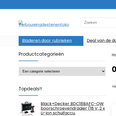
Search
for:
Bladeren door rubrieken
Deal van de d
Productcategorieën
H
‎
He
Topdeals!!
Black+Decker BDC18BAFC-QW
boorschroevendraaier (18 V, 2 x
Li-Ion schuifaccu,