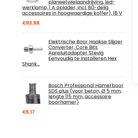
planeetwielaandrijving, led-
werklamp, 1 A oplader, incl. 80-delig
accessoires in hoogwaardige koffer), 18 V
€
93.99
Elektrische Boor Haakse Slijper
Converter, Core Bits
Aansluitadapter Stevig
Eenvoudig te Installeren Hex
Shank…
Bosch Professional Hamerboor
SDS plus (voor beton, Ø 5 mm,
lengte 115 mm, accessoire
boorhamer)
€
5.17