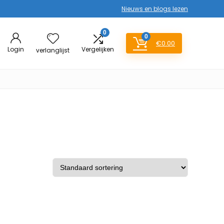
Nieuws en blogs lezen
0
0
€
0.00
Login
Vergelijken
verlanglijst