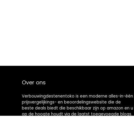
Over ons
Verbouwingdestenentoko is een moderne alles-in-één
prijsvergelijkings- en beoordelingswebsite die de
beste deals biedt die beschikbaar zijn op amazon en u
op de hoogte houdt via de laatst toegevoegde blogs.
Alle afbeeldingen zijn auteursrechtelijk beschermd
door hun respectievelijke eigenaren. Alle geciteerde
inhoud is afgeleid van hun respectievelijke bronnen.