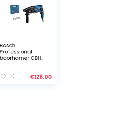
Bosch
Professional
boorhamer GBH
2-21 (met SDS
plus, incl. 3x boor
SDS plus (6/8/10
€
126.00
mm), extra
handgreep,
machinedoek,
diepteaanslag, in
opbergkoffer)