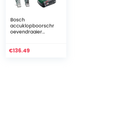
Bosch
accuklopboorschr
oevendraaier
UniversalImpact
18V (1 accu, 18 Volt
System, in koffer) –
€
136.49
Amazon Editie