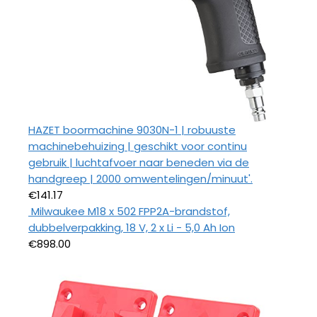
HAZET boormachine 9030N-1 | robuuste
machinebehuizing | geschikt voor continu
gebruik | luchtafvoer naar beneden via de
handgreep | 2000 omwentelingen/minuut'.
€
141.17
Milwaukee M18 x 502 FPP2A-brandstof,
dubbelverpakking, 18 V, 2 x Li - 5,0 Ah Ion
€
898.00