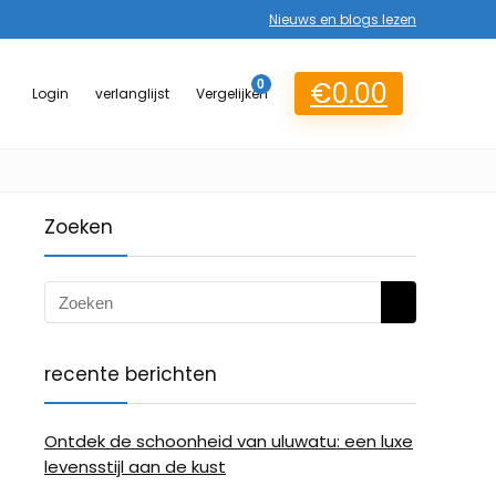
Nieuws en blogs lezen
€
0.00
0
Login
verlanglijst
Vergelijken
Zoeken
recente berichten
Ontdek de schoonheid van uluwatu: een luxe
levensstijl aan de kust