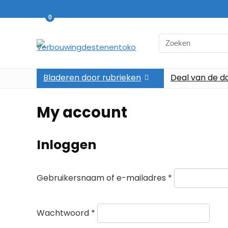
0
Search
for:
Bladeren door rubrieken
Deal van de d
My account
Inloggen
Vereist
Gebruikersnaam of e-mailadres
*
Vereist
Wachtwoord
*