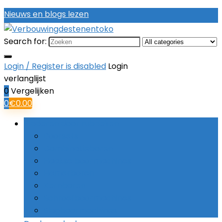
Nieuws en blogs lezen
Search for:
Login / Register is disabled
Login
verlanglijst
0
Vergelijken
0
€
0.00
Bladeren door rubrieken
Boorsets
Combinatieboren
Haakse boormachines
Hamerboren
Kernboren
Schroefboormachines
Slagboormachines