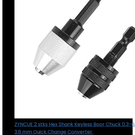
ZYNCUE 2 stks Hex Shank Keyless Boor Chuck 0.3-6
3.6 mm Quick Change Converter
€
11.57