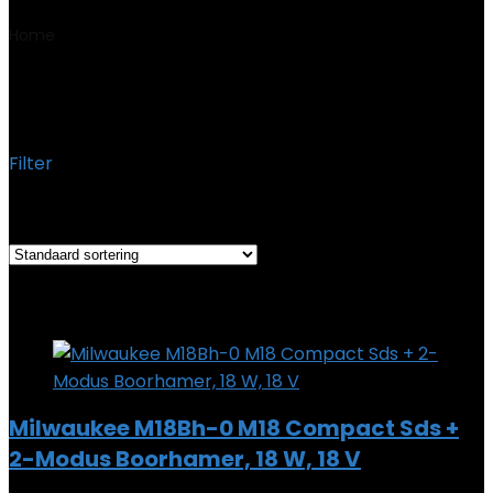
Home
Product Modelnummer item
‎M18BH-0
‎M18BH-0
Filter
Het enkele resultaat weergeven
Added to wishlist
Removed from wishlist
0
Add to compare
Milwaukee M18Bh-0 M18 Compact Sds +
2-Modus Boorhamer, 18 W, 18 V