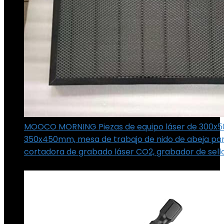
MOOCO MORNING Piezas de equipo láser de 300x
350x450mm, mesa de trabajo de nido de abeja pa
cortadora de grabado láser CO2, grabador de sello
€
39.56