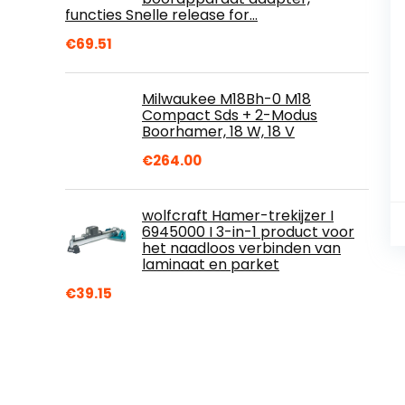
functies Snelle release for…
€
69.51
Milwaukee M18Bh-0 M18
Compact Sds + 2-Modus
Boorhamer, 18 W, 18 V
€
264.00
wolfcraft Hamer-trekijzer I
6945000 I 3-in-1 product voor
het naadloos verbinden van
laminaat en parket
€
39.15