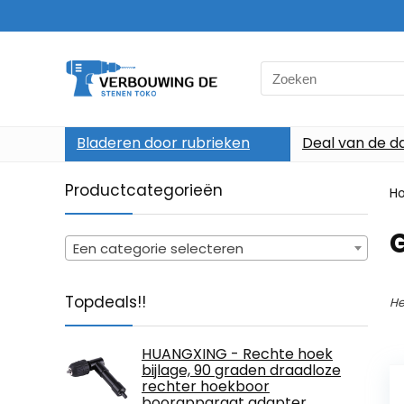
Search
for:
Bladeren door rubrieken
Deal van de d
Productcategorieën
H
Een categorie selecteren
Topdeals!!
He
HUANGXING - Rechte hoek
bijlage, 90 graden draadloze
rechter hoekboor
boorapparaat adapter,