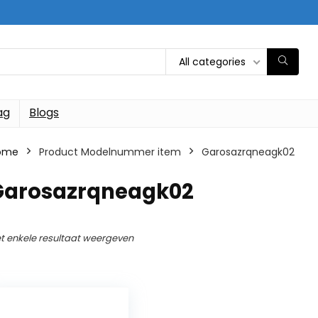
All categories
ag
Blogs
ome
Product Modelnummer item
‎Garosazrqneagk02
‎Garosazrqneagk02
t enkele resultaat weergeven