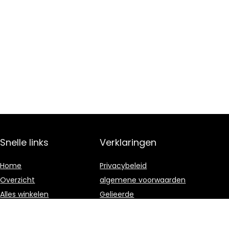
Snelle links
Verklaringen
Home
Privacybeleid
Overzicht
algemene voorwaarden
Alles winkelen
Gelieerde
openbaarmaking
Blogs
Onze webshops