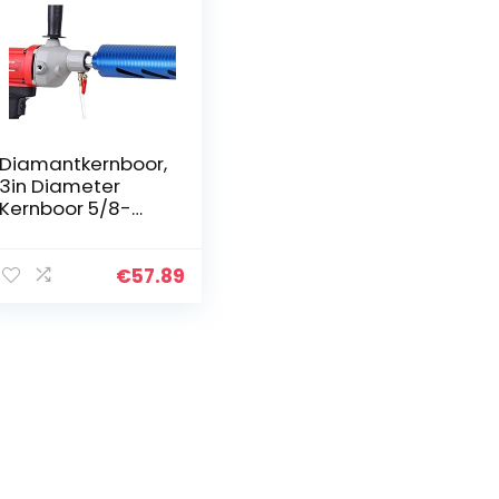
Diamantkernboor,
3in Diameter
Kernboor 5/8-
11Draad Kernboor
voor Betonsteen
Graniet Marmer,
€
57.89
Blauw 76mm