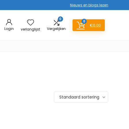
Nieuws en blogs lezen
0
0
€
0.00
Login
Vergelijken
verlanglijst
Standaard sortering