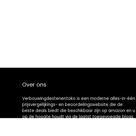
Over ons
Verbouwingdestenentoko is een moderne alles-in-één
prijsvergelijkings- en beoordelingswebsite die de
beste deals biedt die beschikbaar zijn op amazon en u
op de hoogte houdt via de laatst toegevoegde blogs.
Alle afbeeldingen zijn auteursrechtelijk beschermd
door hun respectievelijke eigenaren. Alle geciteerde
inhoud is afgeleid van hun respectievelijke bronnen.