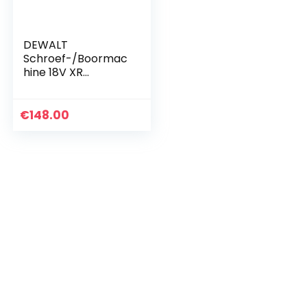
DEWALT
Schroef-/Boormac
hine 18V XR
Brushless TSTAK
Koffer (Inclusief 2x
1,5Ah accu’s)
€
148.00
DCD777S2T