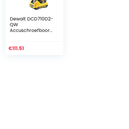
Dewalt DCD710D2-
QW
Accuschroefboorm
achine,
10,8V/2,0Ah,Meerkl
eurig
€
111.51