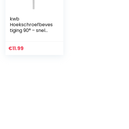
kwb
Hoekschroefbeves
tiging 90° – snel
wisselend met
magnetische 1/4
inch opname
€
11.99