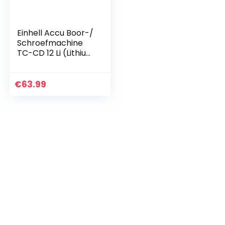
Einhell Accu Boor-/
Schroefmachine
TC-CD 12 Li (Lithium
Ion, 12 V, 1,3 Ah, 2
snelheden, 20 Nm,
afneembare
€
63.99
boorkop, LED-licht,
lader, koffer)