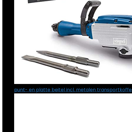
punt- en platte beitel incl. metalen transportkoffe