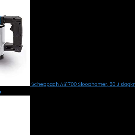
Scheppach AB1700 Sloophamer, 50 J slagkr
r
€
175.00