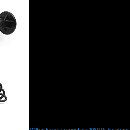
Wiltec kernboormachine 2080 W, kernboor 