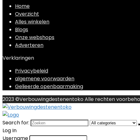
Home
Overzicht
Alles winkelen
Blogs
Onze webshops
Adverteren
Verklaringen
Privacybeleid
algemene voorwaarden
Gelieerde openbaarmaking
2023 ©Verbouwingdestenentoko Alle rechten voorbeh
Search for:
Log In
Username