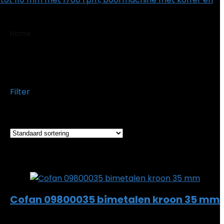
Home
Product Modelnummer item
‎09800035
‎09800035
Filter
Het enkele resultaat weergeven
Added to wishlist
Removed from wishlist
0
Add to compare
Cofan 09800035 bimetalen kroon 35 mm