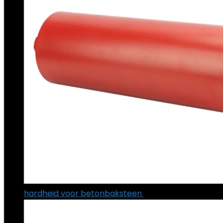
hardheid voor betonbaksteen
€
112.19