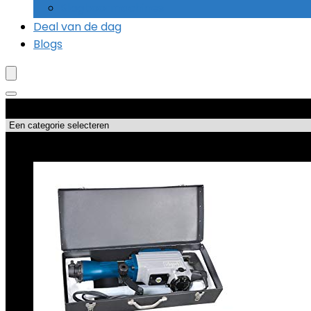
Slagboormachines
Deal van de dag
Blogs
Productcategorieën
Topdeals!!