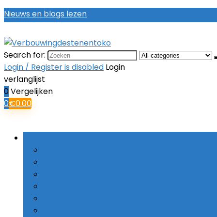
Nieuws en blogs lezen
Search for:
Login / Register is disabled
Login
verlanglijst
0
Vergelijken
0
€
0.00
Bladeren door rubrieken
Boorsets
Combinatieboren
Haakse boormachines
Hamerboren
Kernboren
Schroefboormachines