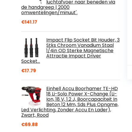
luchtafvoer naar beneden via
de handgreep | 2000
omwentelingen/minuut'.
€
141.17
Impact Flip Socket Bit Houder, 3
Stks Chroom Vanadium Staal
1/4in OD Sterke Magnetische
Attractie Impact Driver
Socket…
€
17.79
Einhell Accu Boorhamer TE-HD
18 Li-Solo Power X-Change (Li-
Ion, 18 V, 1.2 J, Boorcapaciteit In
Beton 12 Mm, Sds Plus Opname,
Led Verlichting, Zonder Accu En Lader),
Zwart, Rood
€
69.88