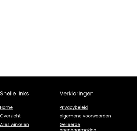
Snelle links
Verklaringen
Home
Privacybeleid
Overzicht
algemene voorwaarden
Alles winkelen
Gelieerde
openbaarmaking
Blogs