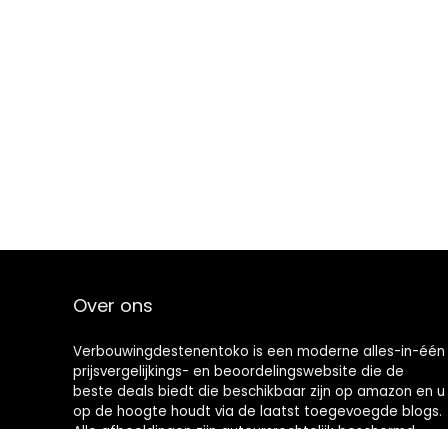
Over ons
Verbouwingdestenentoko is een moderne alles-in-één
prijsvergelijkings- en beoordelingswebsite die de
beste deals biedt die beschikbaar zijn op amazon en u
op de hoogte houdt via de laatst toegevoegde blogs.
Alle afbeeldingen zijn auteursrechtelijk beschermd