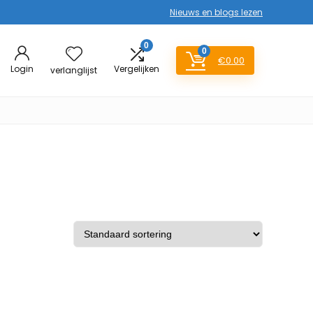
Nieuws en blogs lezen
0
0
€
0.00
Login
Vergelijken
verlanglijst