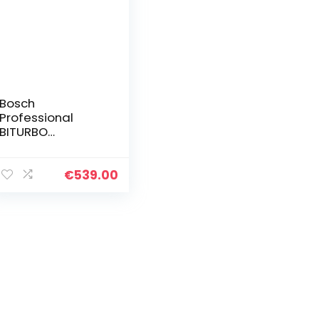
Bosch
Professional
BITURBO
accuboorhamer
GBH 18V-36 C
(met SDS max,
€
539.00
zonder accu’s en
lader, incl.
Bluetooth module
GCY 42, extra
handgreep,
machinedoek,
vettube, in
opbergkoffer)