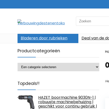
Search
for:
Bladeren door rubrieken
Deal van de d
Productcategorieën
H
‎
He
Topdeals!!
HAZET boormachine 9030N-1 |
robuuste machinebehuizing |
geschikt voor continu gebruik |