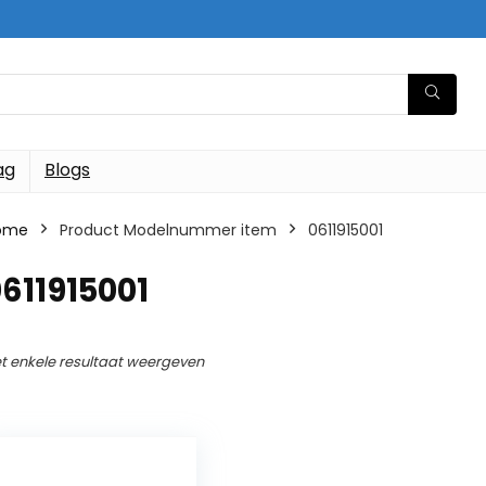
ag
Blogs
ome
Product Modelnummer item
‎0611915001
0611915001
t enkele resultaat weergeven