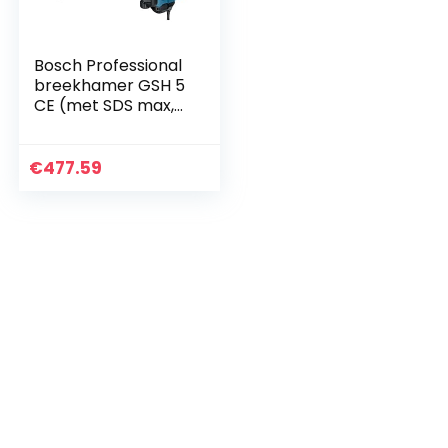
Bosch Professional
breekhamer GSH 5
CE (met SDS max,
1150 watt, 400 mm
puntbeitel, 8,3 J
slagenergie, in
€
477.59
koffer)