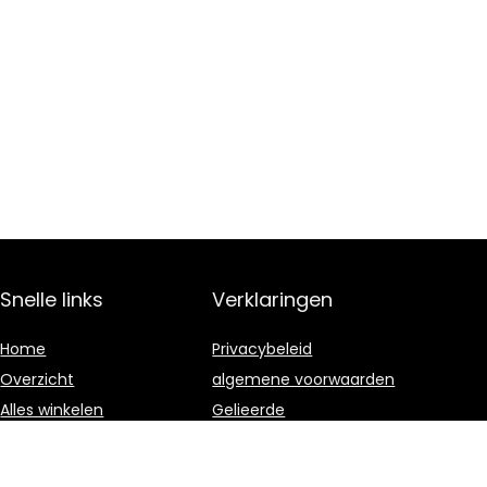
Snelle links
Verklaringen
Home
Privacybeleid
Overzicht
algemene voorwaarden
Alles winkelen
Gelieerde
openbaarmaking
Blogs
Onze webshops