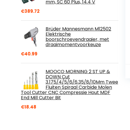
mm, SC 60 Plus, 14.4 V
€
389.72
Brüder Mannesmann M12502
Elektrische
boorschroevendraaier, met
draaimomentvoorkeuze
€
40.99
MOOCO MORNING 2 ST UP &
DOWN Cut
3.175/4/5/6/6.35/8/10Mm Twee
Fluiten Spiraal Carbide Molen
Tool Cutter CNC Compressie Hout MDF
End Mill Cutter Bit
€
18.48