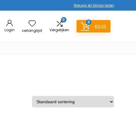
Nieuws en blogs lezen
0
0
€
0.00
Login
Vergelijken
verlanglijst