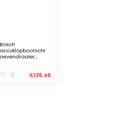
Bosch
accuklopboorschr
oevendraaier
UniversalImpact
18V (1 accu, 18 Volt
System, in koffer)
€
136.49
– Amazon Editie