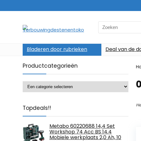
Search
for:
Bladeren door rubrieken
Deal van de d
Productcategorieën
H
He
Topdeals!!
Metabo 60220688 14,4 Set
Workshop 74 Acc BS 14.4
Mobiele werkplaats 2,0 Ah, 10