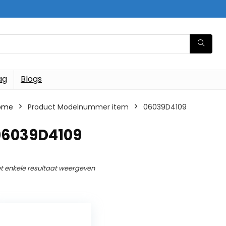
ag
Blogs
ome
Product Modelnummer item
‎06039D4109
‎06039D4109
t enkele resultaat weergeven