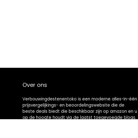
Over ons
Verbouwingdestenentoko is een moderne alles-in-één
prijsvergelijkings- en beoordelingswebsite die de
beste deals biedt die beschikbaar zijn op amazon en u
op de hoogte houdt via de laatst toegevoegde blogs.
Alle afbeeldingen zijn auteursrechtelijk beschermd
door hun respectievelijke eigenaren. Alle geciteerde
inhoud is afgeleid van hun respectievelijke bronnen.