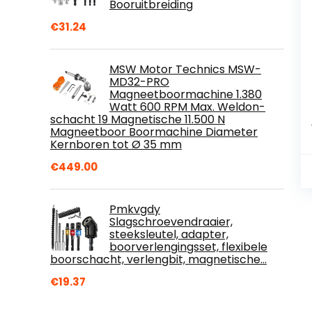
Booruitbreiding
€
31.24
MSW Motor Technics MSW-
MD32-PRO
Magneetboormachine 1.380
Watt 600 RPM Max. Weldon-
schacht 19 Magnetische 11.500 N
Magneetboor Boormachine Diameter
Kernboren tot Ø 35 mm
€
449.00
Pmkvgdy
Slagschroevendraaier,
steeksleutel, adapter,
boorverlengingsset, flexibele
boorschacht, verlengbit, magnetische…
€
19.37