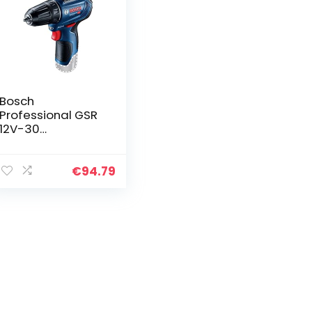
Bosch
Professional GSR
12V-30
Accuboormachin
e, 12V-systeem,
maximaal
€
94.79
draaimoment 30
Nm, zonder
batterijen en
oplader, in doos