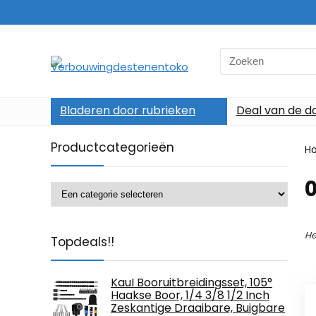
Search
for:
Bladeren door rubrieken
Deal van de d
Productcategorieën
H
He
Topdeals!!
KauI Booruitbreidingsset, 105°
Haakse Boor, 1/4 3/8 1/2 Inch
Zeskantige Draaibare, Buigbare