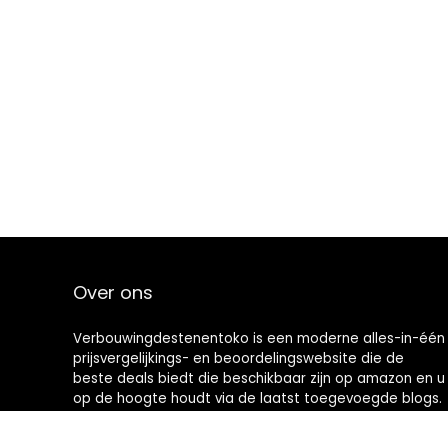
Over ons
Verbouwingdestenentoko is een moderne alles-in-één
prijsvergelijkings- en beoordelingswebsite die de
beste deals biedt die beschikbaar zijn op amazon en u
op de hoogte houdt via de laatst toegevoegde blogs.
Alle afbeeldingen zijn auteursrechtelijk beschermd
door hun respectievelijke eigenaren. Alle geciteerde