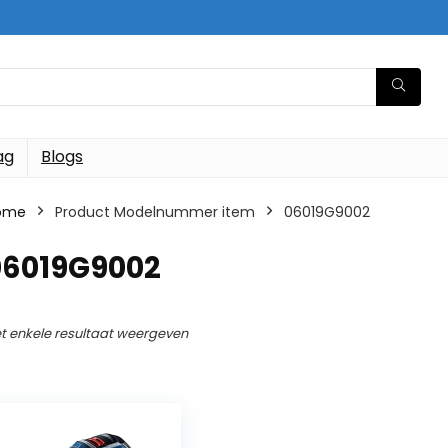
ag
Blogs
ome
Product Modelnummer item
‎06019G9002
‎06019G9002
t enkele resultaat weergeven