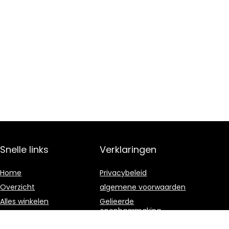
Snelle links
Verklaringen
Home
Privacybeleid
Overzicht
algemene voorwaarden
Alles winkelen
Gelieerde
openbaarmaking
Blogs