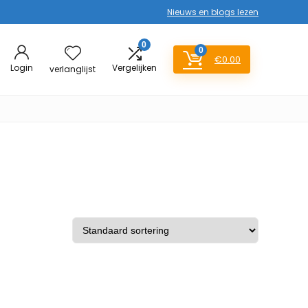
Nieuws en blogs lezen
0
0
€
0.00
Login
Vergelijken
verlanglijst