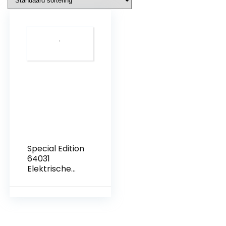
Special Edition
64031
Elektrische
boormachine,
1050 W, 13
mm-64031