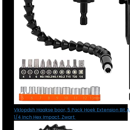
Vklopdsh Haakse boor, 5 Pack Hoek Extension Bit
1/4 Inch Hex Impact, Zwart
€
15.64