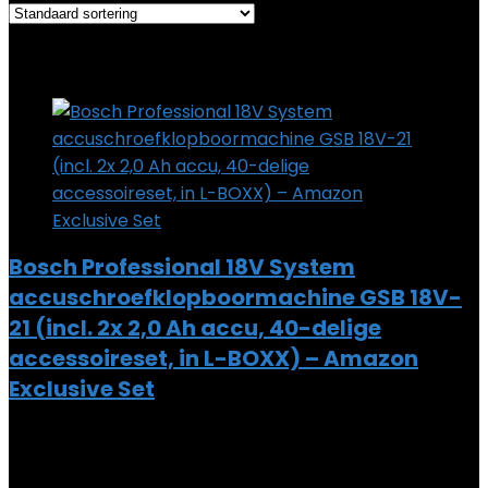
Added to wishlist
Removed from wishlist
0
Add to compare
Bosch Professional 18V System
accuschroefklopboormachine GSB 18V-
21 (incl. 2x 2,0 Ah accu, 40-delige
accessoireset, in L-BOXX) – Amazon
Exclusive Set
Added to wishlist
Removed from wishlist
0
Add to compare