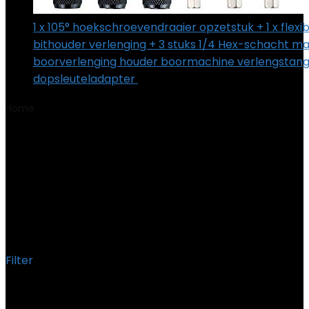
1 x 105° hoekschroevendraaier opzetstuk + 1 x flexi
bithouder verlenging + 3 stuks 1/4 Hex-schacht m
boorverlenging houder boormachine verlengstang 
dopsleuteladapter
€
16.99
Home
Product Meegeleverde componenten
‎GSB 18 V-
21; 2x 2,0 Ah accu; 40-delige accessoireset; acculader 1820
CV; L-BOXX
‎GSB 18 V-21; 2x 2,0 Ah accu;
40-delige accessoireset;
acculader 1820 CV; L-BOXX
Filter
Het enkele resultaat weergeven