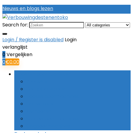
Nieuws en blogs lezen
Search for:
Login / Register is disabled
Login
verlanglijst
0
Vergelijken
0
€
0.00
Bladeren door rubrieken
Boorsets
Combinatieboren
Haakse boormachines
Hamerboren
Kernboren
Schroefboormachines
Slagboormachines