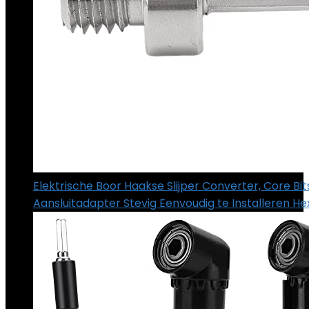
Elektrische Boor Haakse Slijper Converter, Core Bit
Aansluitadapter Stevig Eenvoudig te Installeren H