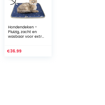
Hondendeken –
Pluizig, zacht en
wasbaar voor extra
slipweerstand –
Geschikt voor
grote en kleine
€
36.99
honden of katten…