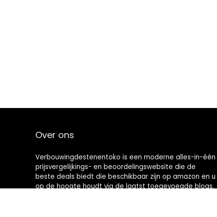
Over ons
Verbouwingdestenentoko is een moderne alles-in-één
prijsvergelijkings- en beoordelingswebsite die de
beste deals biedt die beschikbaar zijn op amazon en u
op de hoogte houdt via de laatst toegevoegde blogs.
Alle afbeeldingen zijn auteursrechtelijk beschermd
door hun respectievelijke eigenaren. Alle geciteerde
inhoud is afgeleid van hun respectievelijke bronnen.