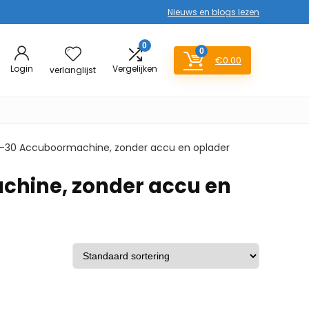
Nieuws en blogs lezen
0
0
€
0.00
Login
Vergelijken
verlanglijst
V-30 Accuboormachine, zonder accu en oplader
chine, zonder accu en