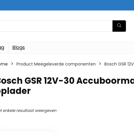
ag
Blogs
ome
Product Meegeleverde componenten
‎Bosch GSR 12
‎Bosch GSR 12V-30 Accuboorma
oplader
t enkele resultaat weergeven