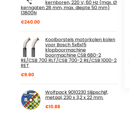
kernboren, 220 V, 60 Hz (max. Ø
kerngaten 28 mm, max. diepte 50 mm)
13800N
€
240.00
Koolborstels motorkolen kolen
voor Bosch 5x8x15
klopboormachine
boormachine CSB 680-2
RE/CSB 700 RLT/CSB 700-2 RE/CSB 1000-2
RET
€
9.90
Wolfpack 9010230 Slijpschijf,
metaal, 230 x 3,2 x 22 mm.
€
10.88