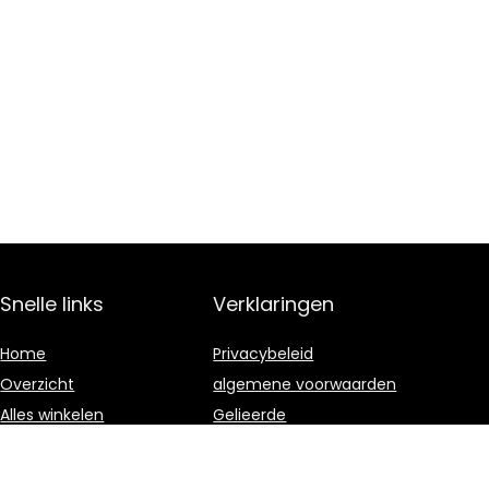
Snelle links
Verklaringen
Home
Privacybeleid
Overzicht
algemene voorwaarden
Alles winkelen
Gelieerde
openbaarmaking
Blogs
Onze webshops