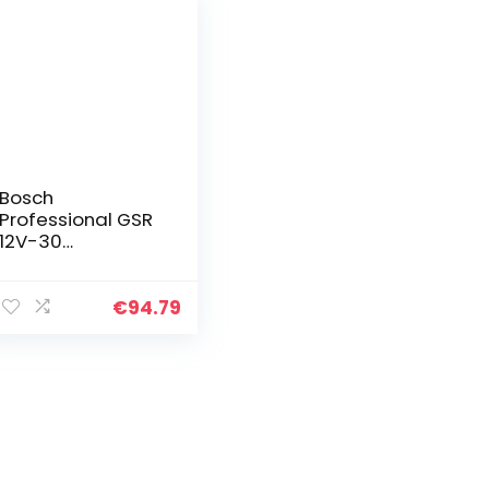
Bosch
Professional GSR
12V-30
Accuboormachin
e, 12V-systeem,
maximaal
€
94.79
draaimoment 30
Nm, zonder
batterijen en
oplader, in doos