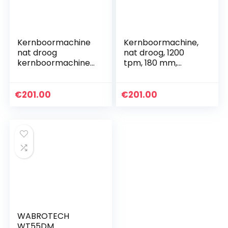
Kernboormachine
Kernboormachine,
nat droog
nat droog, 1200
kernboormachine
tpm, 180 mm,
boorkroon-
kernboor, boren,
kernboor tot 180
2200 W, voor hout,
mm 1200 rpm voor
metaal, beton
€
201.00
€
201.00
hout, metaal, beton
WABROTECH
WT55DM