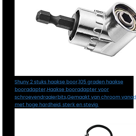
Shuny 2 stuks haakse boor,105 graden haakse
booradapter,Haakse booradapter voor
schroevendraaierbits,Gemaakt van chroom vanadi
met hoge hardheid, sterk en stevig
€
12.69