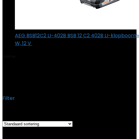
AEG BSB12C2 LI-402B BSB 12 C2 402B LI-klopboorm
W, 12 V
€
214.79
Home
Product Meegeleverde
componenten
‎Boorhamer; koffer
‎Boorhamer; koffer
Filter
Het enkele resultaat weergeven
Added to wishlist
Removed from wishlist
0