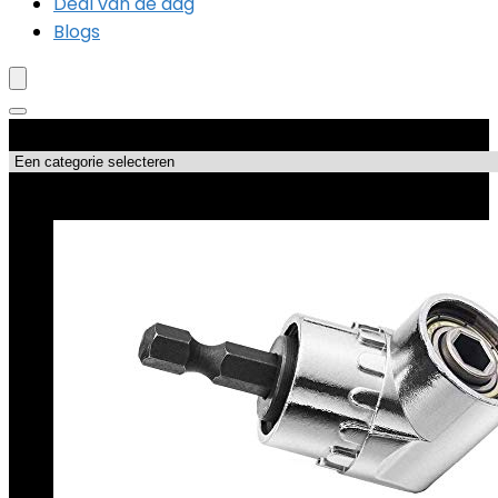
Deal van de dag
Blogs
Productcategorieën
Topdeals!!