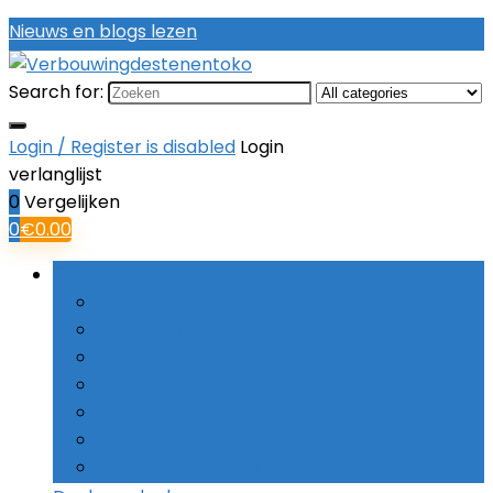
Nieuws en blogs lezen
Search for:
Login / Register is disabled
Login
verlanglijst
0
Vergelijken
0
€
0.00
Bladeren door rubrieken
Boorsets
Combinatieboren
Haakse boormachines
Hamerboren
Kernboren
Schroefboormachines
Slagboormachines