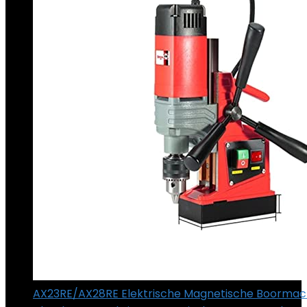
AX23RE/AX28RE Elektrische Magnetische Boormac