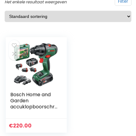
Filter
Het enkele resultaat weergeven
Bosch Home and
Garden
accuklopboorschr
oevendraaier
AdvancedImpact
18 (2 accu’s, met
€
220.00
opzetstukken, 18V-