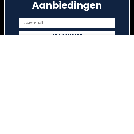
Aanbiedingen
Snelle links
Home
Overzicht
Alles winkelen
Blogs
Onze webshops
Adverteren