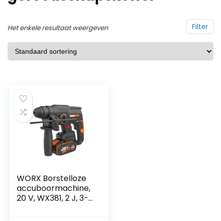
Filter
Het enkele resultaat weergeven
WORX Borstelloze
accuboormachine,
20 V, WX381, 2 J, 3-
in-1, boren, boren,
beitelen in alle