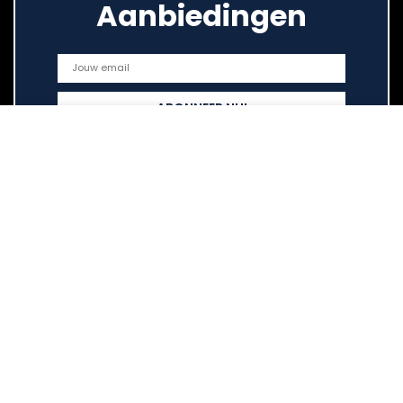
Aanbiedingen
Snelle links
Home
Overzicht
Alles winkelen
Blogs
Onze webshops
Adverteren