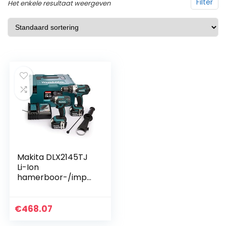
Filter
Het enkele resultaat weergeven
Makita DLX2145TJ
Li-Ion
hamerboor-/impa
ctdriver kit, 18 V, 2 x
5 Ah
€
468.07