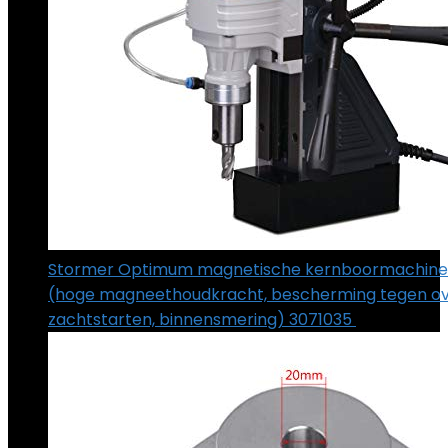
Stormer Optimum magnetische kernboormachine
(hoge magneethoudkracht, bescherming tegen ove
zachtstarten, binnensmering) 3071035
€
894.01