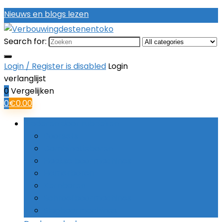
Nieuws en blogs lezen
Search for:
Login / Register is disabled
Login
verlanglijst
0
Vergelijken
0
€
0.00
Bladeren door rubrieken
Boorsets
Combinatieboren
Haakse boormachines
Hamerboren
Kernboren
Schroefboormachines
Slagboormachines