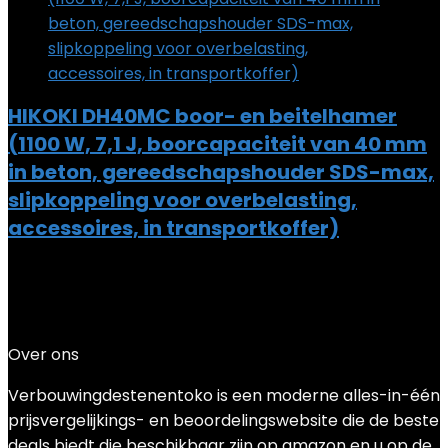
HIKOKI DH40MC boor- en beitelhamer
(1100 W, 7,1 J, boorcapaciteit van 40 mm
in beton, gereedschapshouder SDS-max,
slipkoppeling voor overbelasting,
accessoires, in transportkoffer)
Added to wishlist
Removed from wishlist
0
Add to compare
€
303.40
Over ons
Verbouwingdestenentoko is een moderne alles-in-één
prijsvergelijkings- en beoordelingswebsite die de beste
deals biedt die beschikbaar zijn op amazon en u op de