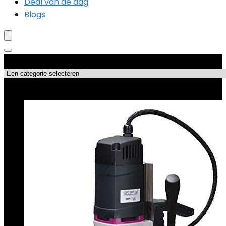
Deal van de dag
Blogs
Productcategorieën
Topdeals!!