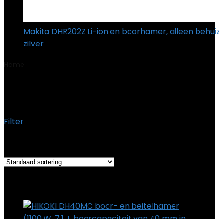
Makita DHR202Z Li-ion en boorhamer, alleen behuiz
zilver
€
154.01
Home
Product Measurement System
‎Metrico
‎Metrico
Filter
Het enkele resultaat weergeven
Added to wishlist
Removed from wishlist
0
Add to compare