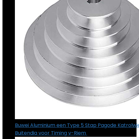
Buwei Aluminium een Type 5 Stap Pagode Katrolw
Buitendia voor Timing v-Riem
€
37.89