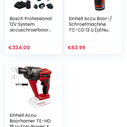
Bosch Professional
Einhell Accu Boor-/
12V System
Schroefmachine
accuschroefboorm
TC-CD 12 Li (Lithium
achine GSR 12V-35
Ion, 12 V, 1,3 Ah, 2
FC – FlexiClick-
snelheden, 20 Nm,
systeem met 2 x
afneembare
€
334.00
€
63.99
accu 3,0 Ah,
boorkop, LED-licht,
snellader GAL 12V-
lader, koffer)
40, 4 x opzetstuk,
L-BOXX
Einhell Accu
Boorhamer TE-HD
18 Li-Solo Power X-