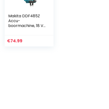
Makita DDF485Z
Accu-
boormachine, 18 V
(zonder accu,
zonder oplader)
€
74.99