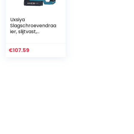
Uxsiya
Slagschroevendraa
ier, slijtvast,
multifunctioneel,
ergonomische
slagboor voor het
€
107.59
boren van muren